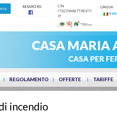
CIN
IT027044B7TREXTI
Itali
JY
facebook
CASA MARIA 
CASA PER FE
REGOLAMENTO
OFFERTE
TARIFFE
di incendio