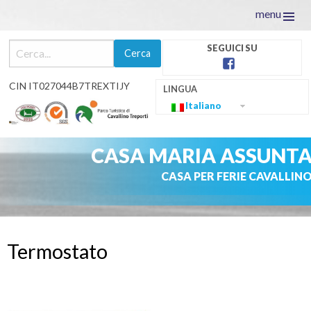
menu
facebook
CIN IT027044B7TREXTIJY
Italiano
CASA MARIA ASSUNT
CASA PER FERIE CAVALLIN
Skip
to
Termostato
content