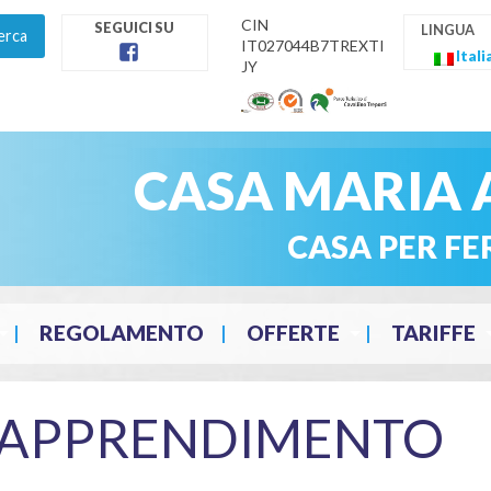
CIN
IT027044B7TREXTI
Itali
JY
facebook
CASA MARIA 
CASA PER FE
REGOLAMENTO
OFFERTE
TARIFFE
APPRENDIMENTO