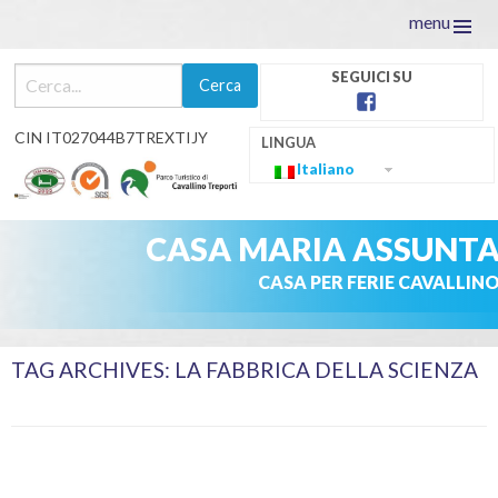
menu
facebook
CIN IT027044B7TREXTIJY
Italiano
CASA MARIA ASSUNT
CASA PER FERIE CAVALLIN
Skip
TAG ARCHIVES:
LA FABBRICA DELLA SCIENZA
to
content