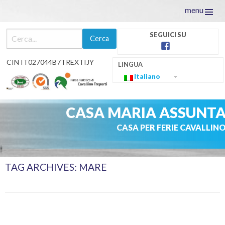
menu
facebook
CIN IT027044B7TREXTIJY
Italiano
CASA MARIA ASSUNT
CASA PER FERIE CAVALLIN
Skip
TAG ARCHIVES:
MARE
to
content